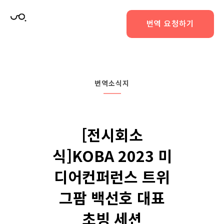
번역 요청하기
번역소식지
[전시회소
식]KOBA 2023 미
디어컨퍼런스 트위
그팜 백선호 대표
초빙 세션